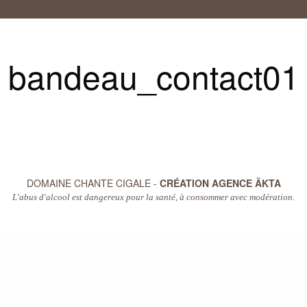
bandeau_contact01
DOMAINE CHANTE CIGALE -
CRÉATION AGENCE ÄKTA
L'abus d'alcool est dangereux pour la santé, à consommer avec modération.