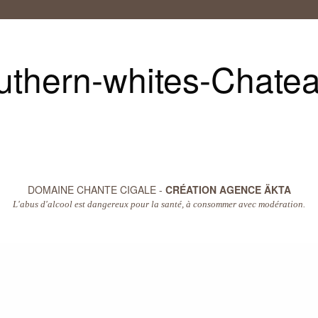
uthern-whites-Chate
DOMAINE CHANTE CIGALE -
CRÉATION AGENCE ÄKTA
L'abus d'alcool est dangereux pour la santé, à consommer avec modération.